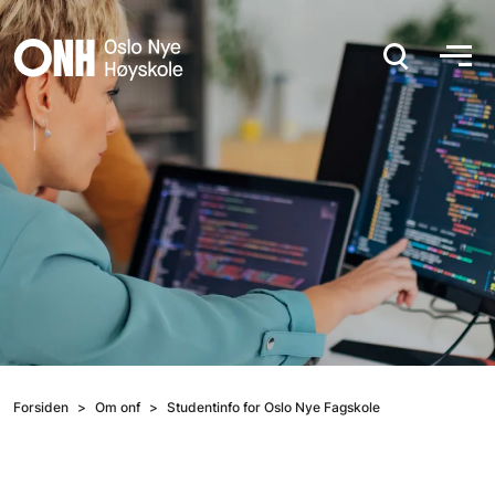
Hopp til hovedinnhold
Forsiden
Om onf
Studentinfo for Oslo Nye Fagskole