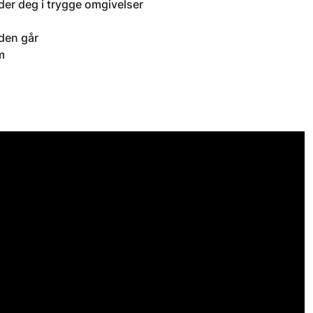
eder deg i trygge omgivelser
 den går
om