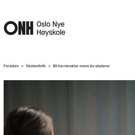
Hopp til hovedinnhold
Forsiden
Studentinfo
Bli karriereklar mens du studerer