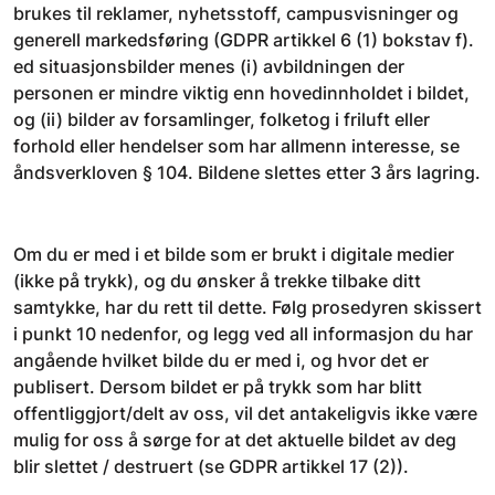
brukes til reklamer, nyhetsstoff, campusvisninger og
generell markedsføring (GDPR artikkel 6 (1) bokstav f).
ed situasjonsbilder menes (i) avbildningen der
personen er mindre viktig enn hovedinnholdet i bildet,
og (ii) bilder av forsamlinger, folketog i friluft eller
forhold eller hendelser som har allmenn interesse, se
åndsverkloven § 104. Bildene slettes etter 3 års lagring.
Om du er med i et bilde som er brukt i digitale medier
(ikke på trykk), og du ønsker å trekke tilbake ditt
samtykke, har du rett til dette. Følg prosedyren skissert
i punkt 10 nedenfor, og legg ved all informasjon du har
angående hvilket bilde du er med i, og hvor det er
publisert. Dersom bildet er på trykk som har blitt
offentliggjort/delt av oss, vil det antakeligvis ikke være
mulig for oss å sørge for at det aktuelle bildet av deg
blir slettet / destruert (se GDPR artikkel 17 (2)).