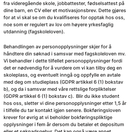
fra videregående skole, jobbattester, fødselsattest på
dine barn, en CV eller et motivasjonsbrev. Dette gjøres
for at vi skal se om du kvalifiseres for opptak hos oss,
noe som er regulert av lov om høyere yrkesfaglig
utdanning (fagskoleloven).
Behandlingen av personopplysninger skjer for å
håndtere din søknad i samsvar med fagskoleloven mv.
Vi behandler i dette tilfellet personopplysninger fordi
det er nødvendig for å vurdere om vi kan tilby deg en
skoleplass, og eventuelt inngå og oppfylle en avtale
med deg om studieplass (GDPR artikkel 6 (1) bokstav
b), og da i samsvar med våre rettslige forpliktelser
(GDPR artikkel 6 (1) bokstav c). Blir du ikke student
hos oss, sletter vi dine personopplysninger etter 1,5 år
i tilfelle du tar kontakt igjen senere. Bokføringsloven
krever for øvrig at vi beholder bokføringspliktige
opplysninger i fem år dersom du betaler et depositum
eller et søknadsgebyr. Det kan også være annet