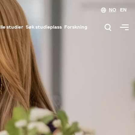
NO
EN
lle studier
Søk studieplass
Forskning