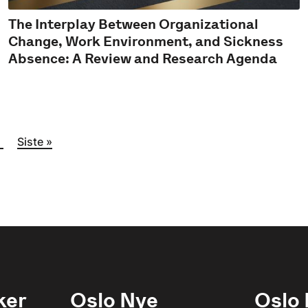
The Interplay Between Organizational
Change, Work Environment, and Sickness
Absence: A Review and Research Agenda
side
Siste side
›
Siste »
ker
Oslo Nye
Oslo