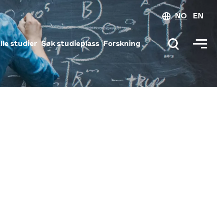
NO
EN
lle studier
Søk studieplass
Forskning