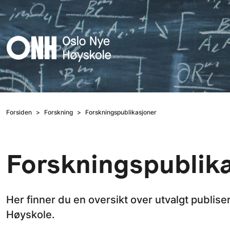
Hopp til hovedinnhold
Forsiden
Forskning
Forskningspublikasjoner
Forskningspublik
Her finner du en oversikt over utvalgt publise
Høyskole.