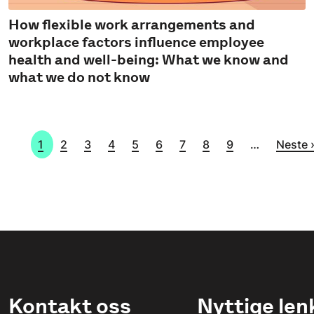
How flexible work arrangements and
workplace factors influence employee
health and well-being: What we know and
what we do not know
Sider
Side
Side
Side
Side
Side
Side
Side
Side
Side
Neste 
1
2
3
4
5
6
7
8
9
…
Neste 
Kontakt oss
Nyttige len